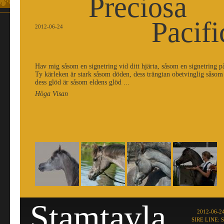
Preciosa
Pacifi
2012-06-24
Hav mig såsom en signetring vid ditt hjärta, såsom en signetring p
Ty kärleken är stark såsom döden, dess trängtan obetvinglig såsom
dess glöd är såsom eldens glöd ...
Höga Visan
Stamtavla
2012-06-24
SIRE LINE: S