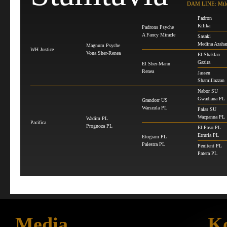
DAM LINE: Mil
Padron
Kilika
Padrons Psyche
A Fancy Miracle
Sasaki
Medina Azaha
Magnum Psyche
WH Justice
Vona Sher-Renea
El Shaklan
Gazira
El Sher-Mann
Renea
Jassen
Shamillazzan
Nabor SU
Gwadiana PL
Grandorr US
Warszula PL
Palas SU
Wacpanna PL
Wadim PL
Pacifica
Prognoza PL
El Paso PL
Etruria PL
Etogram PL
Palestra PL
Penitent PL
Patera PL
Media
Ko