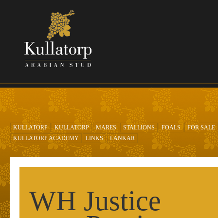
Skip to main content
KULLATORP
KULLATORP
MARES
STALLIONS
FOALS
FOR SALE
KULLATORP ACADEMY
LINKS
LÄNKAR
WH Justice