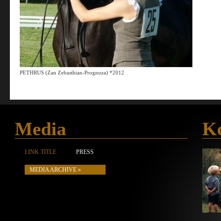
PETHRUS (Zan Zebasthian-Prognoza) *2012
Media
Ko
LINK TITLE
PRESS
MEDIA ARCHIVE »