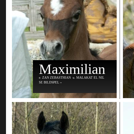
Maximilian
e
. ZAN ZEBASTHIAN
u
. MALAKAT EL NIL
SE BILDSPEL »