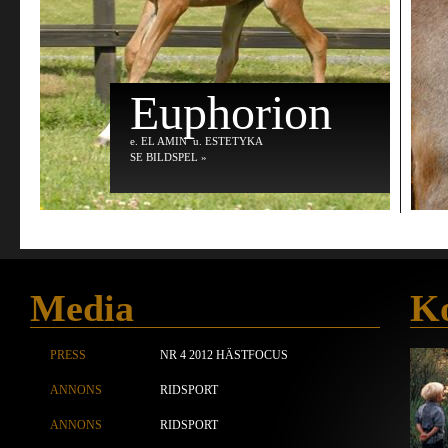
Euphorion
e
. EL AMIN
u
. ESTETYKA
SE BILDSPEL »
Media
Ko
PRESS
NR 4 2012 HÄSTFOCUS
ANNONS
RIDSPORT
ANNONS
RIDSPORT