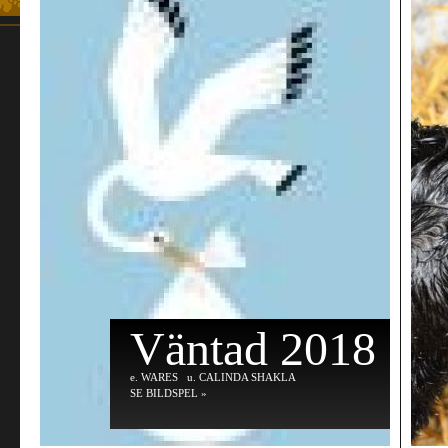
Väntad 2018
e
. WARES
u
. CALINDA SHAKLA
SE BILDSPEL »